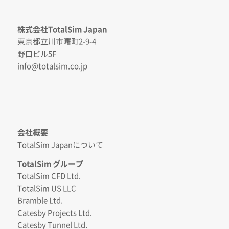
株式会社TotalSim Japan
東京都立川市曙町2-9-4
野口ビル5F
info@totalsim.co.jp
会社概要
TotalSim Japanについて
TotalSim グループ
TotalSim CFD Ltd.
TotalSim US LLC
Bramble Ltd.
Catesby Projects Ltd.
Catesby Tunnel Ltd.