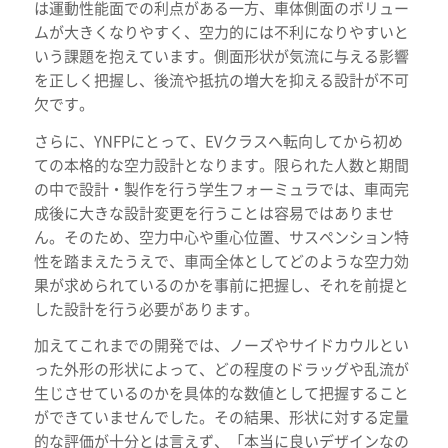
は運動性能面での利点がある一方、車体側面のボリュー
ムが大きくなりやすく、空力的には不利になりやすいと
いう課題を抱えています。側面形状が気流に与える影響
を正しく把握し、後流や抵抗の増大を抑える設計が不可
欠です。
さらに、YNFPにとって、EVクラスへ転向してから初め
ての本格的な空力設計となります。限られた人数と期間
の中で設計・製作を行う学生フォーミュラでは、車両完
成後に大きな設計変更を行うことは容易ではありませ
ん。そのため、空力中心や重心位置、サスペンション特
性を踏まえたうえで、車両全体としてどのような空力効
果が求められているのかを事前に把握し、それを前提と
した設計を行う必要があります。
加えてこれまでの開発では、ノーズやサイドカウルとい
った外形の形状によって、どの程度のドラッグや乱流が
生じさせているのかを具体的な数値として把握すること
ができていませんでした。その結果、形状に対する定量
的な評価が十分とは言えず、「本当に良いデザインなの