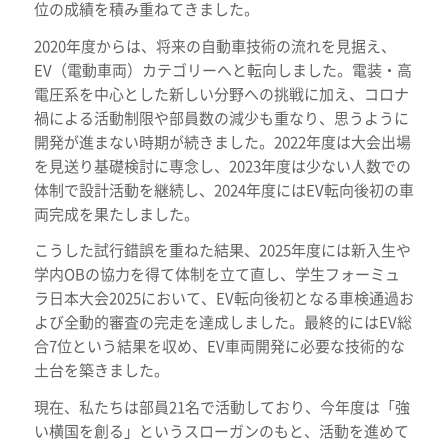
位の成績を積み重ねてきました。
2020年度からは、将来の自動車技術の流れを見据え、
EV（電動車両）カテゴリーへと転向しました。電装・高
電圧系を中心とした新しい分野への挑戦に加え、コロナ
禍による活動制限や部員数の減少も重なり、思うように
開発が進まない時期が続きました。2022年度は大会出場
を見送り基礎検討に専念し、2023年度は少ない人数での
体制で設計活動を継続し、2024年度にはEV転向後初の車
両完成を果たしました。
こうした試行錯誤を重ねた結果、2025年度には新入生や
学内OBの協力を得て体制を立て直し、学生フォーミュ
ラ日本大会2025において、EV転向後初となる車検通過お
よび全動的審査の完走を達成しました。最終的にはEV総
合7位という結果を収め、EV車両開発に必要な技術的な
土台を築きました。
現在、私たちは部員21名で活動しており、今年度は「強
い横国を創る」というスローガンのもと、活動を進めて